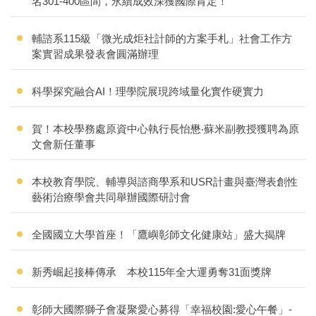
名301-400區間，永續成效深獲國際肯定！
輔諮系115級「微光成炬社計師的方案手札」社會工作方
案實習成果發表會圓滿辦理
科學探究融合AI！理學院展現跨域量化實作硬實力
賀！本校學務處原資中心執行長怡懋‧蘇米副教授獲聘為原
文會新任董事
本校教育學院、輔導與諮商學系和USR計畫與臺灣表創性
藝術治療學會共同舉辦國際研討會
全國國立大學首座！「鷹嶼彰師文化健康站」盛大揭牌
新秀崛起接棒傳承 本校115年全大運勇奪31面獎牌
彰師大國際獅子會凝聚愛心募得「幸福校園:愛心午餐」-