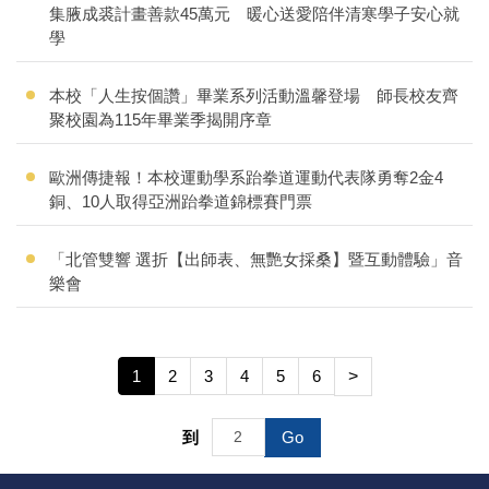
集腋成裘計畫善款45萬元 暖心送愛陪伴清寒學子安心就
學
本校「人生按個讚」畢業系列活動溫馨登場 師長校友齊
聚校園為115年畢業季揭開序章
歐洲傳捷報！本校運動學系跆拳道運動代表隊勇奪2金4
銅、10人取得亞洲跆拳道錦標賽門票
「北管雙響 選折【出師表、無艷女採桑】暨互動體驗」音
樂會
1
2
3
4
5
6
>
到
Go