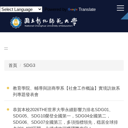
跳
Powered by
Translate
到
主
要
內
容
區
:::
首頁
SDG3
教育學院、輔導與諮商學系【社會工作概論】實境訪旅系
列專題發表會
恭賀本校2026THE世界大學永續影響力排名SDG01、
SDG05、SDG10榮登全國第一，SDG04全國第二，
SDG06、SDG07全國第三，多項指標領先，穏居全球排