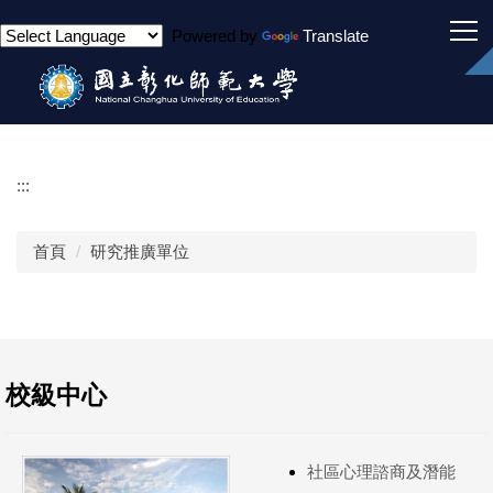
跳
Powered by
Translate
到
主
要
內
容
區
:::
首頁
研究推廣單位
校級中心
社區心理諮商及潛能