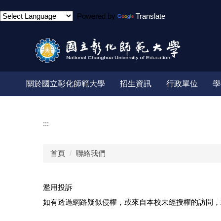
跳
Powered by
Translate
到
主
要
內
容
區
關於國立彰化師範大學
招生資訊
行政單位
學
:::
首頁
聯絡我們
濫用投訴
如有透過網路疑似侵權，或來自本校未經授權的訪問，或其他