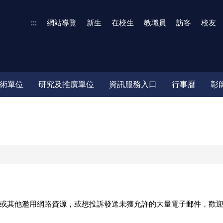
:::
網站導覽
新生
在校生
教職員
訪客
校友
術單位
研究及推廣單位
資訊服務入口
行事曆
彰
濫用網路資源，或想投訴發送未獲允許的大量電子郵件，歡迎來信：abus