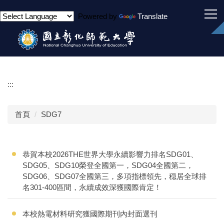
跳
Powered by
Translate
到
主
要
內
容
區
:::
首頁
SDG7
恭賀本校2026THE世界大學永續影響力排名SDG01、
SDG05、SDG10榮登全國第一，SDG04全國第二，
SDG06、SDG07全國第三，多項指標領先，穏居全球排
名301-400區間，永續成效深獲國際肯定！
本校熱電材料研究獲國際期刊內封面選刊