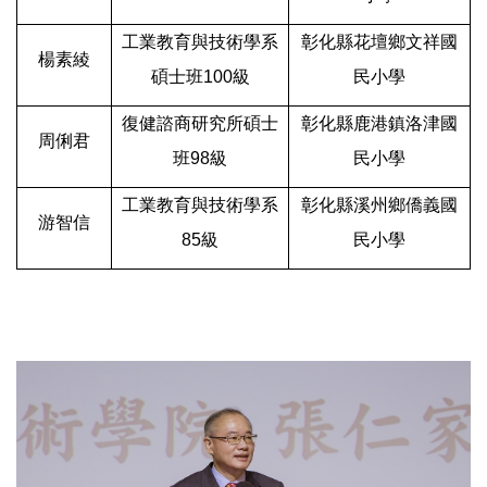
工業教育與技術學系
彰化縣花壇鄉文祥國
楊素綾
碩士班100級
民小學
復健諮商研究所碩士
彰化縣鹿港鎮洛津國
周俐君
班98級
民小學
工業教育與技術學系
彰化縣溪州鄉僑義國
游智信
85級
民小學