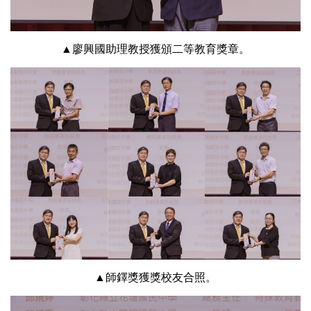
▲廖興國助理教授獲頒二等教育獎章。
▲師鐸獎獲獎校友合照。