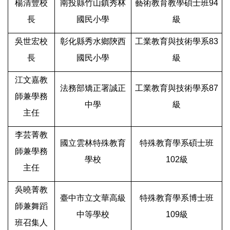
楊清豐校
南投縣竹山鎮秀林
藝術教育教學碩士班94
長
國民小學
級
吳世宏校
彰化縣秀水鄉陝西
工業教育與技術學系83
長
國民小學
級
江文嘉教
法務部矯正署誠正
工業教育與技術學系87
師兼學務
中學
級
主任
李芸菁教
國立雲林特殊教育
特殊教育學系碩士班
師兼學務
學校
102級
主任
吳曉菁教
臺中市立文華高級
特殊教育學系博士班
師兼舞蹈
中等學校
109級
班召集人