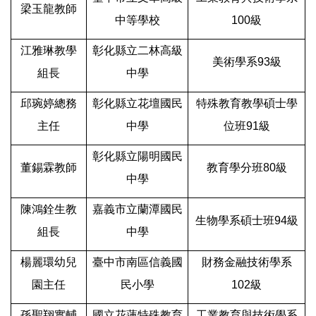
梁玉龍教師
中等學校
100級
江雅琳教學
彰化縣立二林高級
美術學系93級
組長
中學
邱琬婷總務
彰化縣立花壇國民
特殊教育教學碩士學
主任
中學
位班91級
彰化縣立陽明國民
董錫霖教師
教育學分班80級
中學
陳鴻銓生教
嘉義市立蘭潭國民
生物學系碩士班94級
組長
中學
楊麗環幼兒
臺中市南區信義國
財務金融技術學系
園主任
民小學
102級
孫聖翔實輔
國立花蓮特殊教育
工業教育與技術學系