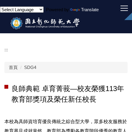
跳
Powered by
Translate
到
主
要
內
容
區
:::
首頁
SDG4
良師典範 卓育菁莪—校友榮獲113年
教育部獎項及榮任新任校長
本校為具師資培育優良傳統之綜合型大學，眾多校友服務於
教育界且成就斐然。教育部為獎勵各教育階段優秀的教育人