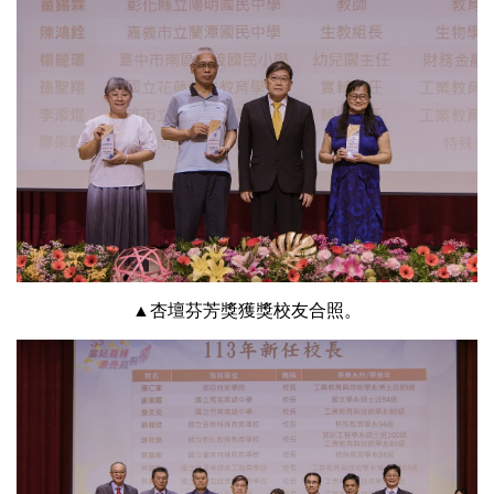
▲杏壇芬芳獎獲獎校友合照。