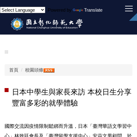
跳
Powered by
Translate
到
主
要
內
容
區
:::
首頁
校園頭條
日本中學生與家長來訪 本校日生分享
豐富多彩的就學體驗
國際交流因疫情限制鬆綁而升溫，日本「臺灣華語文學習中
心」林致廷會長及「臺灣留學支援中心」安蒜文男顧問，於