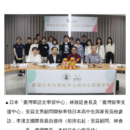
▲日本「臺灣華語文學習中心」林致廷會長及「臺灣留學支
援中心」安蒜文男顧問聯袂率領日本高中生與家長蒞校參
訪，李漢文國際長親自接待（前排右起：安蒜顧問、林會