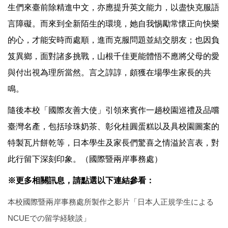
生們來臺前除精進中文，亦應提升英文能力，以盡快克服語
言障礙。而來到全新陌生的環境，她自我惕勵常懷正向快樂
的心，才能安時而處順，進而克服問題並結交朋友；也因負
笈異鄉，面對諸多挑戰，山根千佳更能體悟不應將父母的愛
與付出視為理所當然。言之諄諄，頗獲在場學生家長的共
鳴。
隨後本校「國際友善大使」引領來賓作一趟校園巡禮及品嚐
臺灣名產，包括珍珠奶茶、彰化桂圓蛋糕以及具校園圖案的
特製瓦片餅乾等，日本學生及家長們驚喜之情溢於言表，對
此行留下深刻印象。（國際暨兩岸事務處）
※更多相關訊息，請點選以下連結參看：
本校國際暨兩岸事務處所製作之影片「日本人正規学生による
NCUEでの留学経験談」