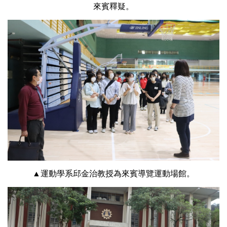
來賓釋疑。
▲運動學系邱金治教授為來賓導覽運動場館。