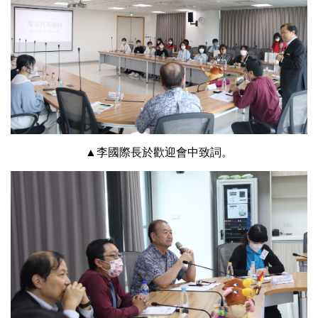
▲李國際長於歡迎會中致詞。