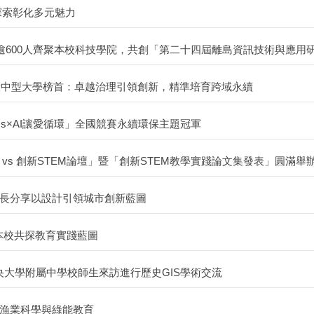
探索彰化多元魅力
逾600人齊聚本校科技學院，共創「第二十四屆離島資訊技術與應用研
一般中型大學榜首：卓越治理引領創新，精準培育跨域永續
Gs×AI讓愛循環」全國競賽永續環保主題冠軍
s 創新STEM論壇」暨「創新STEM教學實踐論文集發表」圓滿舉
長分享以設計引領城市創新藍圖
聚本校共探教育實踐藍圖
央大學附屬中學校師生來訪進行歷史GIS學術交流
漁業科學與綠能教育