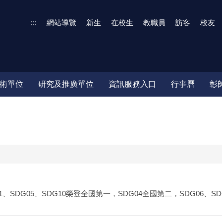
:::
網站導覽
新生
在校生
教職員
訪客
校友
術單位
研究及推廣單位
資訊服務入口
行事曆
彰
1、SDG05、SDG10榮登全國第一，SDG04全國第二，SDG06、S