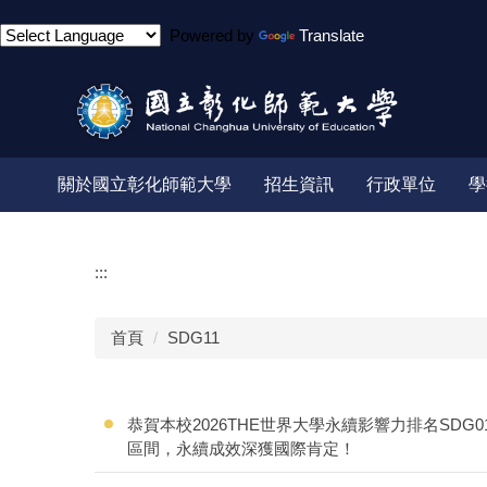
跳
Powered by
Translate
到
主
要
內
容
區
關於國立彰化師範大學
招生資訊
行政單位
學
:::
首頁
SDG11
恭賀本校2026THE世界大學永續影響力排名SDG0
區間，永續成效深獲國際肯定！