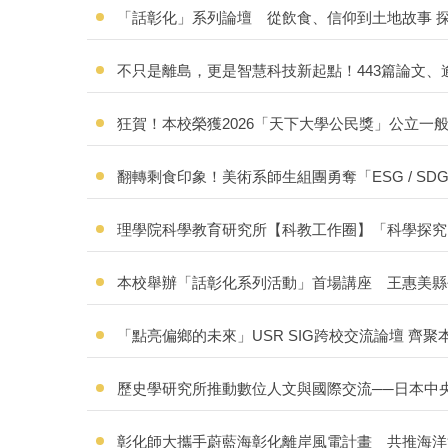
「話彰化」系列論壇 從飲食、信仰到土地故事 
不只是離島，更是智慧科技新起點！443篇論文、
狂賀！本校榮獲2026「天下大學公民獎」公立
翻轉剩食印象！美術系師生組團勇奪「ESG / SD
理學院科學教育研究所【科教工作圈】「科學探究 v
本校舉辦「話彰化系列活動」首場講座 王惠美縣
「點亮偏鄉的未來」USR SIG跨校交流論壇 齊
歷史學研究所推動數位人文與國際交流──日本中
彰化師大攜手蔚藍海彰化離岸風電計畫 共推海洋