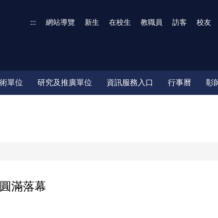
:::
網站導覽
新生
在校生
教職員
訪客
校友
術單位
研究及推廣單位
資訊服務入口
行事曆
彰
圓滿落幕