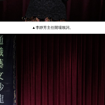
▲李靜芳主任開場致詞。