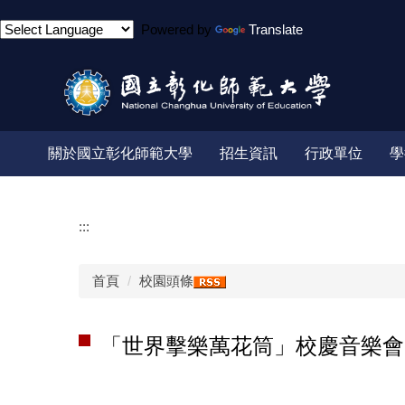
跳
Powered by
Translate
到
主
要
內
容
區
關於國立彰化師範大學
招生資訊
行政單位
學
:::
首頁
校園頭條
「世界擊樂萬花筒」校慶音樂會