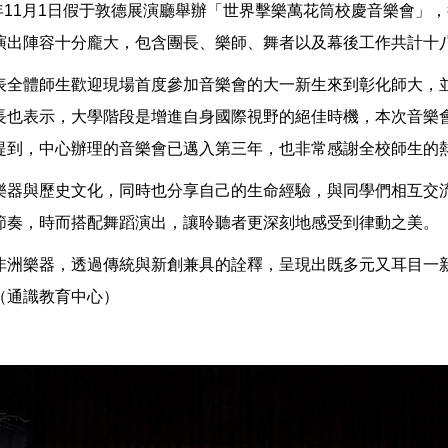
11月1日假于敦德展演廳舉辦「世界擊樂萬花筒校慶音樂會」，很榮
演出陣容十分龐大，包含團長、樂師、舞者以及幕後工作共計十
表全體師生歡迎現場首度參加音樂會的大一新生來到彰化師大，
長也表示，大學階段是增進自身國際視野的絕佳時機，本次音樂
提到，中心辦理的音樂會已邁入第三年，也非常感謝全校師生的
樂器與歷史文化，同時也分享自己的生命經驗，與同學們相互交
節奏，時而搭配舞蹈演出，讓聆聽者更深刻地感受到律動之美。
非洲樂器，透過傳統與新創兼具的詮釋，呈現出既多元又耳目一
（通識教育中心）