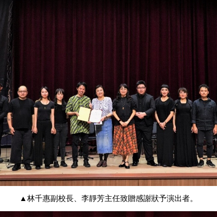
▲林千惠副校長、李靜芳主任致贈感謝狀予演出者。