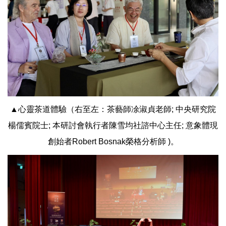
▲心靈茶道體驗（右至左：茶藝師凃淑貞老師; 中央研究院
楊儒賓院士; 本研討會執行者陳雪均社諮中心主任; 意象體現
創始者Robert Bosnak榮格分析師 )。