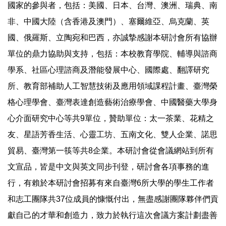
國家的參與者，包括：美國、日本、台灣、澳洲、瑞典、南
非、中國大陸（含香港及澳門）、塞爾維亞、烏克蘭、英
國、俄羅斯、立陶宛和巴西，亦誠摯感謝本研討會所有協辦
單位的鼎力協助與支持，包括：本校教育學院、輔導與諮商
學系、社區心理諮商及潛能發展中心、國際處、翻譯研究
所、教育部補助人工智慧技術及應用領域課程計畫、臺灣榮
格心理學會、臺灣表達創造藝術治療學會、中國醫藥大學身
心介面研究中心等共9單位，贊助單位：太一茶業、花精之
友、星語芳香生活、心靈工坊、五南文化、雙人企業、諾思
貿易、臺灣第一筷等共8企業。本研討會從會議網站到所有
文宣品，皆是中文與英文同步刊登，研討會各項事務的進
行，有賴於本研討會招募有來自臺灣6所大學的學生工作者
和志工團隊共37位成員的慷慨付出，無盡感謝團隊夥伴們貢
獻自己的才華和創造力，致力於執行這次會議方案計劃盡善