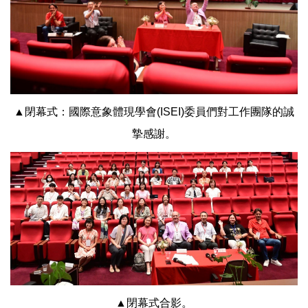
▲閉幕式：國際意象體現學會(ISEI)委員們對工作團隊的誠
摯感謝。
▲閉幕式合影。