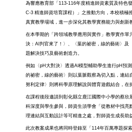
為響應教育部「113-116年度精進師資素質及特色
C-3 精進師資培育課程）」之推動方向，本校積
真實教學場域，進一步深化其教學實務能力與創新
在本學期的「跨領域教學應用與實作」教學實作單元
決：AI判官來了！〉、〈葉的祕密，線的藝術〉及
題解決技巧及藝術創造力。
例如〈pH大對決〉透過AI模型輔助學生進行pH
的祕密，線的藝術〉則以葉脈觀察為切入點，連結自
努利定律〉則將科學原理解說與體育遊戲結合，在
在課程後段邀請到彰化縣立鹿江國際中小學的蔡欣
科深度與學生參與，師資生須學會「從教材中找亮
理連結與互動設計等可精進之處，對師資生成長助
此次教案成果也將同時登錄至「114年百萬專題