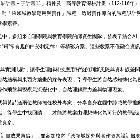
發展計畫－子計畫11」精神及「高等教育深耕計畫（112-116年
極推動「跨領域教學應用與實作」課程，透過實作導向的課程設計
教學素養。
中，多組來自理學院與教育學院的師資生團隊，發表了結合AI
〈”飛”常有趣的白努利定律〉等精彩方案。這些教案不僅融合資
預測與實測比對，讓學生理解科技應用背後的判斷風險與資料誤差
然結構與東西方繪畫的線條表現，引導學生將自然感知轉化為視覺
操作飛盤與觀察氣流變化中，自然理解壓力差與物理現象。
展與黃詩涵兩位教師擔任校外專家，分享自身在國中跨域教學推
點，從學生中找回饋」，才能將教案由理想轉化為可行的教學設
益良多。
探索計畫成果彙編」，並參加校內「跨領域探究與實作教案設計競