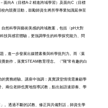
）－面向A（目標A-2 精進跨域學習）及面向C（目標
與校內競賽活動，鼓勵師資生將所學專業知識延伸至
、自然科學與藝術美感的跨域教案，包括〈pH大對
訊科技與感官體驗，更強調學生的科學探究能力、問
問題，進一步發展出媒體素養與科學批判力。而〈葉
創作，落實STEAM教育理念。〈”飛”常有趣的白
動的實務經驗。講座中強調：真實課堂情境需兼顧學
計。兩位老師也實地指導試教，點出如語速節奏、學
賽」。透過不斷的試教、修正與共備對話，師資生學