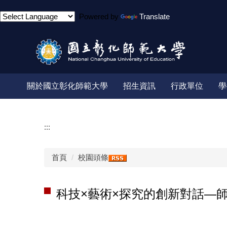
跳
Powered by
Translate
到
主
要
內
容
區
關於國立彰化師範大學
招生資訊
行政單位
學
:::
首頁
校園頭條
科技×藝術×探究的創新對話—