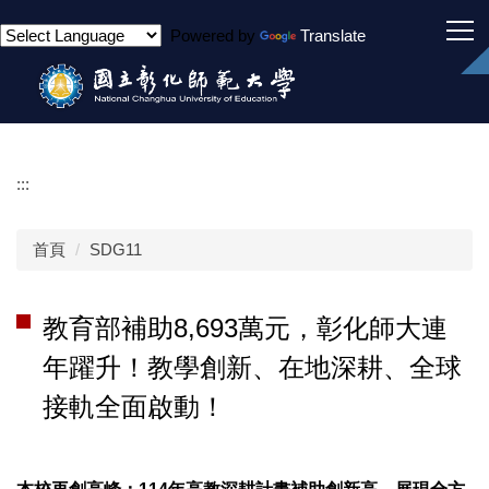
跳
Powered by
Translate
到
主
要
內
容
區
:::
首頁
SDG11
教育部補助8,693萬元，彰化師大連
年躍升！教學創新、在地深耕、全球
接軌全面啟動！