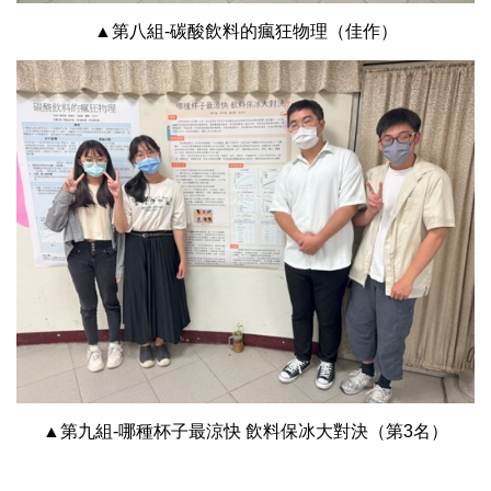
▲第八組-碳酸飲料的瘋狂物理（佳作）
▲第九組-哪種杯子最涼快 飲料保冰大對決（第3名）