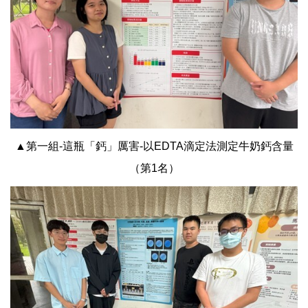
▲第一組-這瓶「鈣」厲害-以EDTA滴定法測定牛奶鈣含量
（第1名）