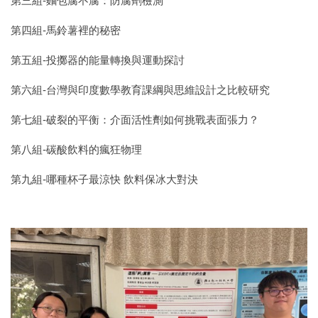
第三組-麵包腐不腐：防腐劑檢測
第四組-馬鈴薯裡的秘密
第五組-投擲器的能量轉換與運動探討
第六組-台灣與印度數學教育課綱與思維設計之比較研究
第七組-破裂的平衡：介面活性劑如何挑戰表面張力？
第八組-碳酸飲料的瘋狂物理
第九組-哪種杯子最涼快 飲料保冰大對決