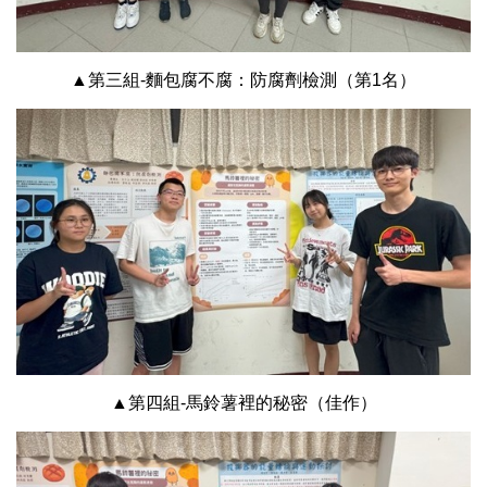
▲第三組-麵包腐不腐：防腐劑檢測（第1名）
▲第四組-馬鈴薯裡的秘密（佳作）