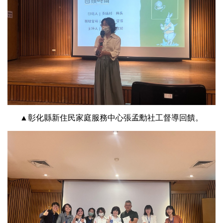
▲彰化縣新住民家庭服務中心張孟勳社工督導回饋。