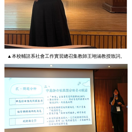
▲本校輔諮系社會工作實習總召集教師王翊涵教授致詞。