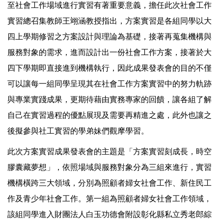
至社會工作場域進行實習有著重要意義，擔任此次社會工作
實習總召集教師王翊涵教授指出，方案實習是各組同學以大
四上學期修習之方案設計與理論為基礎，接著再蒐集機構與
服務對象的需求，進而設計出一份社會工作方案，接著於大
四下學期即直接進到機構執行，因此成果發表會的目的不僅
可以讓每一組同學呈現其在社會工作方案實習中的努力軌跡
與專業實踐成果，更期待藉由實務專家的回饋，讓各組了解
自己在實習過程的優點展現及需要再精進之處，此外也讓之
後擬參與社工實習的學弟妹們觀摩學習。
此次方案實習成果發表會的主題是「方案實習刻成長，時空
膠囊藏夢想」，依照場域與服務對象分為三組來進行，實習
機構橫跨三大領域，分別為照顧者婦女社會工作、新住民工
作及青少年社會工作。第一組為照顧者婦女社會工作領域，
該組同學進入財團法人白玉功德會附設彰化縣私立秀老郎綜