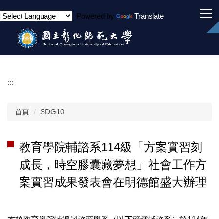
跳
Powered by
Translate
到
主
要
內
容
區
:::
首頁
SDG10
教育學院輔諮系114級「方案實習刻
成長，時空膠囊藏夢想」社會工作方
案實習成果發表會在明德館盛大辦理