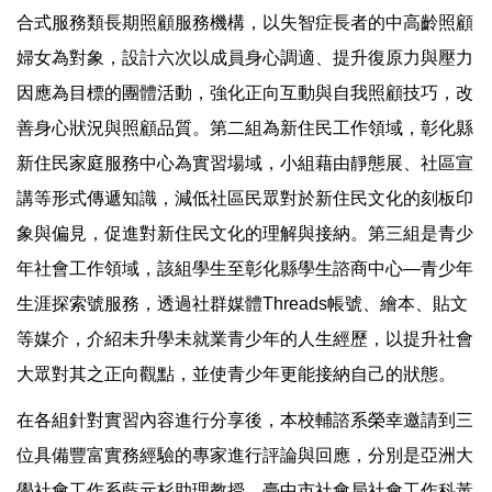
合式服務類長期照顧服務機構，以失智症長者的中高齡照顧
婦女為對象，設計六次以成員身心調適、提升復原力與壓力
因應為目標的團體活動，強化正向互動與自我照顧技巧，改
善身心狀況與照顧品質。第二組為新住民工作領域，彰化縣
新住民家庭服務中心為實習場域，小組藉由靜態展、社區宣
講等形式傳遞知識，減低社區民眾對於新住民文化的刻板印
象與偏見，促進對新住民文化的理解與接納。第三組是青少
年社會工作領域，該組學生至彰化縣學生諮商中心—青少年
生涯探索號服務，透過社群媒體Threads帳號、繪本、貼文
等媒介，介紹未升學未就業青少年的人生經歷，以提升社會
大眾對其之正向觀點，並使青少年更能接納自己的狀態。
在各組針對實習內容進行分享後，本校輔諮系榮幸邀請到三
位具備豐富實務經驗的專家進行評論與回應，分別是亞洲大
學社會工作系藍元杉助理教授、臺中市社會局社會工作科黃