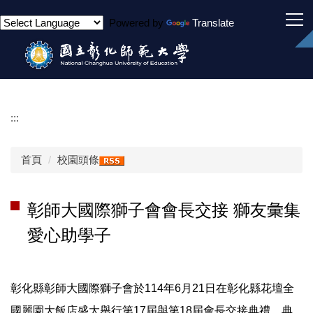
跳
Powered by
Translate
到
主
要
內
容
區
:::
首頁
校園頭條
彰師大國際獅子會會長交接 獅友彙集
愛心助學子
彰化縣彰師大國際獅子會於114年6月21日在彰化縣花壇全
國麗園大飯店盛大舉行第17屆與第18屆會長交接典禮。典