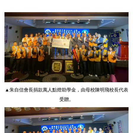
▲朱自信會長捐款萬人點燈助學金，由母校陳明飛校長代表
受贈。