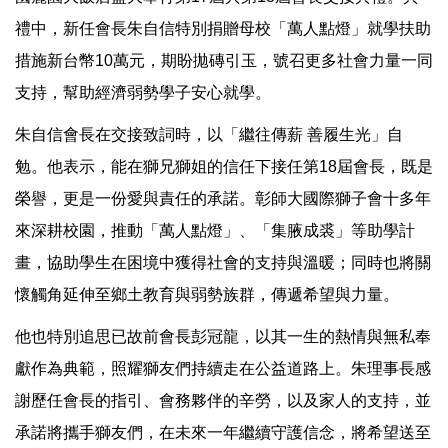
禮中，新任會長朱自信特別捐贈母校「萬人點燈」就學扶助
措施新台幣10萬元，期盼拋磚引玉，號召更多社會力量一同
支持，幫助經濟弱勢學子安心就學。
朱自信會長在交接致詞時，以「繼往傳薪 善履生光」自
勉。他表示，能在獅兄獅姐的信任下接任第18屆會長，既是
榮譽，更是一份愛與責任的承諾。彰師大國際獅子會十多年
來深耕校園，推動「萬人點燈」、「集腋成裘」等助學計
畫，協助學生在困境中獲得社會的支持與溫暖；同時也將關
懷觸角延伸至鄉土教育與弱勢族群，傳遞希望與力量。
他也特別追思已故前會長彭冠龍，以其一生的熱情與無私奉
獻作為典範，照耀獅友們持續走在公益道路上。朱理事長感
謝歷任會長的指引、會務夥伴的辛勞，以及家人的支持，並
承諾將攜手獅友們，在未來一年繼續守護信念，將希望送至