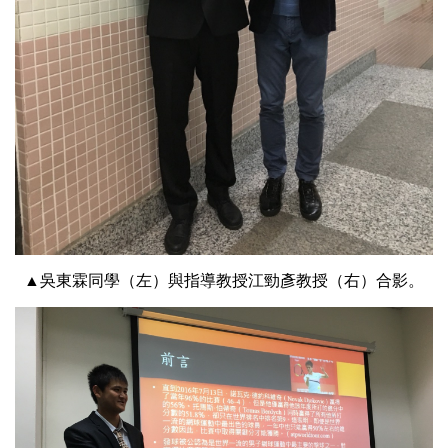
▲吳東霖同學（左）與指導教授江勁彥教授（右）合影。