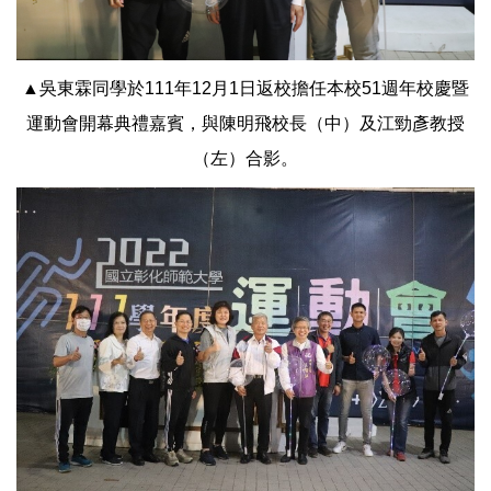
▲吳東霖同學於111年12月1日返校擔任本校51週年校慶暨
運動會開幕典禮嘉賓，與陳明飛校長（中）及江勁彥教授
（左）合影。