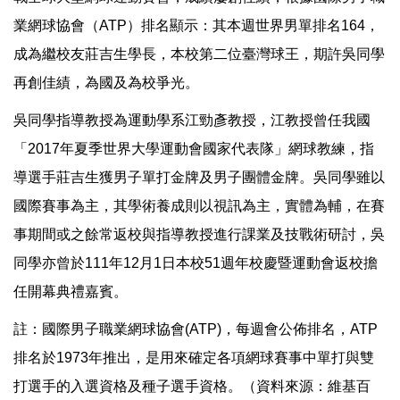
業網球協會（ATP）排名顯示：其本週世界男單排名164，
成為繼校友莊吉生學長，本校第二位臺灣球王，期許吳同學
再創佳績，為國及為校爭光。
吳同學指導教授為運動學系江勁彥教授，江教授曾任我國
「2017年夏季世界大學運動會國家代表隊」網球教練，指
導選手莊吉生獲男子單打金牌及男子團體金牌。吳同學雖以
國際賽事為主，其學術養成則以視訊為主，實體為輔，在賽
事期間或之餘常返校與指導教授進行課業及技戰術研討，吳
同學亦曾於111年12月1日本校51週年校慶暨運動會返校擔
任開幕典禮嘉賓。
註：國際男子職業網球協會(ATP)，每週會公佈排名，ATP
排名於1973年推出，是用來確定各項網球賽事中單打與雙
打選手的入選資格及種子選手資格。（資料來源：維基百