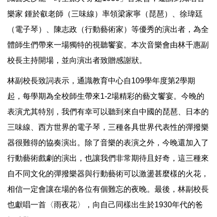
樂家 鍾於叡老師（三味線）率領梁家寧（琵琶）、徐瑋廷
（電子琴）、陳志政（行動藝術家）等優秀的演出者，為全
體師生們帶來一場獨特的視聽饗宴。本次音樂會由林千惠副
校長主持開場，並向演出者致贈感謝狀。
林副校長致詞表示，通識教育中心自109學年度第2學期
起，每學期為全校師生帶來1-2場精彩的藝文饗宴。今晚的
表演尤其特別，我們有幸可以聽到來自中國的琵琶、日本的
三味線、西方世界的電子琴，三種各具世界代表性的彈撥樂
器很難得的協奏演出。除了音樂的表演之外，今晚還加入了
行動藝術戲劇的演出，也讓我們非常期待且好奇，這三種來
自不同文化的彈撥樂器與行動藝術可以激盪甚麼樣的火花，
相信一定會讓在場的各位有個難忘的夜晚。最後，林副校長
也獻唱一首〈雨夜花〉，向自己同樣出生於1930年代的爸