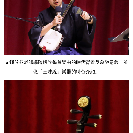
▲鍾於叡老師導聆解說每首樂曲的時代背景及象徵意義，並
做「三味線」樂器的特色介紹。