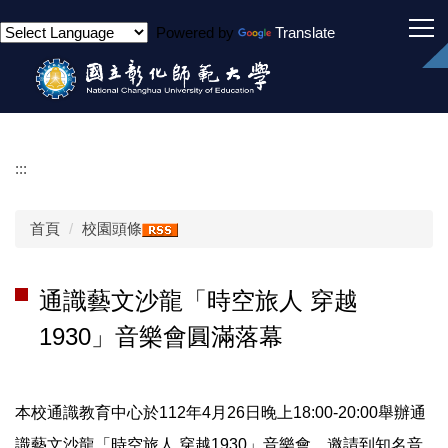
跳
Powered by
Translate
到
主
要
內
容
區
:::
首頁
校園頭條
通識藝文沙龍「時空旅人 穿越
1930」音樂會圓滿落幕
本校通識教育中心於112年4月26日晚上18:00-20:00舉辦通
識藝文沙龍「時空旅人 穿越1930」音樂會，邀請到知名音