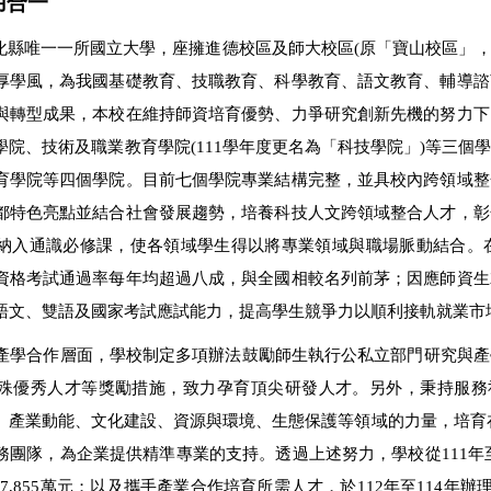
用合一
化縣唯一一所國立大學，座擁進德校區及師大校區(原「寶山校區」，
厚學風，為我國基礎教育、技職教育、科學教育、語文教育、輔導諮
與轉型成果，本校在維持師資培育優勢、力爭研究創新先機的努力下
學院、技術及職業教育學院(111學年度更名為「科技學院」)等三
育學院等四個學院。目前七個學院專業結構完整，並具校內跨領域整
都特色亮點並結合社會發展趨勢，培養科技人文跨領域整合人才，彰
納入通識必修課，使各領域學生得以將專業領域與職場脈動結合。
資格考試通過率每年均超過八成，與全國相較名列前茅；因應師資生
語文、雙語及國家考試應試能力，提高學生競爭力以順利接軌就業市
產學合作層面，學校制定多項辦法鼓勵師生執行公私立部門研究與產
殊優秀人才等獎勵措施，致力孕育頂尖研發人才。另外，秉持服務社
、產業動能、文化建設、資源與環境、生態保護等領域的力量，培育在
團隊，為企業提供精準專業的支持。透過上述努力，學校從111年至1
增至7,855萬元；以及攜手產業合作培育所需人才，於112年至114