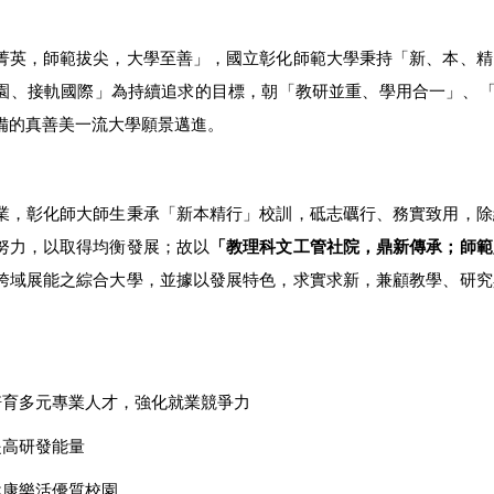
菁英，師範拔尖，大學至善」，國立彰化師範大學秉持「新、本、精
園、接軌國際」為持續追求的目標，朝「教研並重、學用合一」、「
備的真善美一流大學願景邁進。
業，彰化師大師生秉承「新本精行」校訓，砥志礪行、務實致用，除
努力，以取得均衡發展；故以
「教理科文工管社院，鼎新傳承；師範
跨域展能之綜合大學，並據以發展特色，求實求新，兼顧教學、研究
培育多元專業人才，強化就業競爭力
提高研發能量
健康樂活優質校園