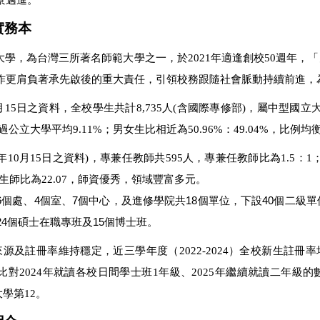
實務本
大學，為台灣三所著名師範大學之一，於2021年適逢創校50週年，
作更肩負著承先啟後的重大責任，引領校務跟隨社會脈動持續前進，
0月15日之資料，全校學生共計8,735人(含國際專修部)，屬中型國立大
超過公立大學平均9.11%；男女生比相近為50.96%：49.04%，比例均
4年10月15日之資料)，專兼任教師共595人，專兼任教師比為1.5：
年度生師比為22.07，師資優秀，領域豐富多元。
個處、4個室、7個中心，及進修學院共18個單位，下設40個二級單
24個碩士在職專班及15個博士班。
源及註冊率維持穩定，近三學年度（2022-2024）全校新生註冊
比對2024年就讀各校日間學士班1年級、2025年繼續就讀二年
大學第12。