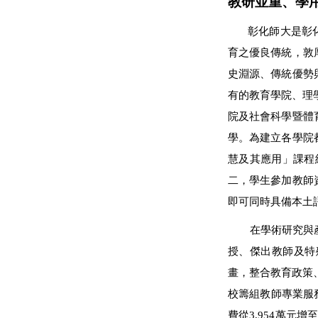
教研並重、學
彰化師大是彰
育之優良傳統，敦
史淵源、傳統優勢
有的教育學院、理
院及社會科學暨體
學。為建立各學院
慧及其應用」課程
二，學生參加教師
即可同時具備本土
在學術研究與
授、傑出教師及特
畫，整合教育政策
校籌組教師專業服務
費從3,954萬元