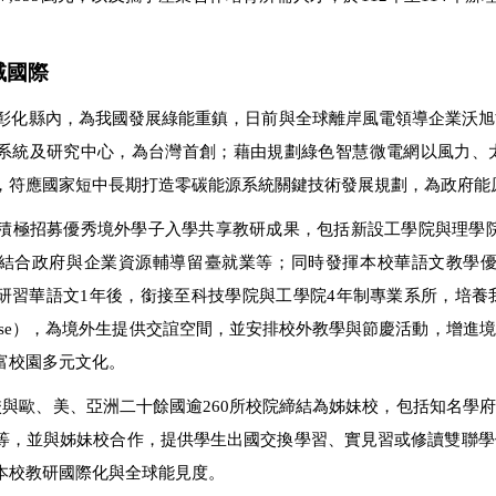
。
域國際
彰化縣內，為我國發展綠能重鎮，日前與全球離岸風電領導企業沃旭
系統及研究中心，為台灣首創；藉由規劃綠色智慧微電網以風力、
，符應國家短中長期打造零碳能源系統關鍵技術發展規劃，為政府能
積極招募優秀境外學子入學共享教研成果，包括新設工學院與理學院
結合政府與企業資源輔導留臺就業等；同時發揮本校華語文教學優
研習華語文1年後，銜接至科技學院與工學院4年制專業系所，培養
ional House），為境外生提供交誼空間，並安排校外教學與節慶活
富校園多元文化。
與歐、美、亞洲二十餘國逾260所校院締結為姊妹校，包括知名學
等，並與姊妹校合作，提供學生出國交換學習、實見習或修讀雙聯學
本校教研國際化與全球能見度。