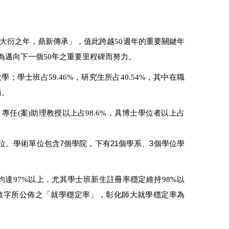
「大衍之年，鼎新傳承」，值此跨越50週年的重要關鍵年
為邁向下一個50年之重要里程碑而努力。
學；學士班占59.46%，研究生所占40.54%，其中在職
衡。
1；專任(案)助理教授以上占98.6%，具博士學位者以上占
位。學術單位包含7個學院，下有21個學系、3個學位學
率均達97%以上，尤其學士班新生註冊率穩定維持98%以
級的數字所公佈之「就學穩定率」，彰化師大就學穩定率為