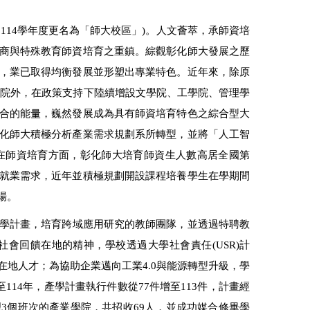
114學年度更名為「師大校區」)。人文薈萃，承師資培
商與特殊教育師資培育之重鎮。綜觀彰化師大發展之歷
，業已取得均衡發展並形塑出專業特色。近年來，除原
個學院外，在政策支持下陸續增設文學院、工學院、管理學
合的能量，巍然發展成為具有師資培育特色之綜合型大
化師大積極分析產業需求規劃系所轉型，並將「人工智
在師資培育方面，彰化師大培育師資生人數高居全國第
就業需求，近年並積極規劃開設課程培養學生在學期間
場。
學計畫，培育跨域應用研究的教師團隊，並透過特聘教
會回饋在地的精神，學校透過大學社會責任(USR)計
地人才；為協助企業邁向工業4.0與能源轉型升級，學
14年，產學計畫執行件數從77件增至113件，計畫經
年辦理3個班次的產業學院，共招收69人，並成功媒合修畢學