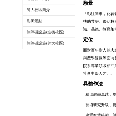
願景
師大校區簡介
「彰往開來，化育
彰師景點
扶助共好、優活校
識、品德、教育兼
無障礙設施(進德校區)
定位
無障礙設施(師大校區)
面對百年樹人的志
與產學雙贏等面向
院系專業領域相互
社會中堅人才。
。
具體作法
精進教學卓越，
技術研究升級，
建置智慧綠能，