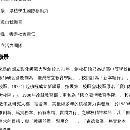
願景，厚植學生國際移動力
實現自我願景
共性，善盡社會責任
建立活力團隊
願景
化縣的國立彰化師範大學創於1971年，創校初始乃為提高中等學
教師研習會改制為「臺灣省立教育學院」，校訓訂為「新本精行」，
校區。1974年起積極成立新學系、拓展第二校區(該校區原名「寶山
大校區」)。1980年改隸教育部，更名為「國立臺灣教育學院」。
教學及研究大樓、宿舍等。其後經多年的積極努力與發展，於198
維創新、篤實務本、術有專精、實踐力行」之學校精神標竿，以「創
追求的目標，朝「教研並重、學用合一」、「進德修業、務實務本」
景邁進。