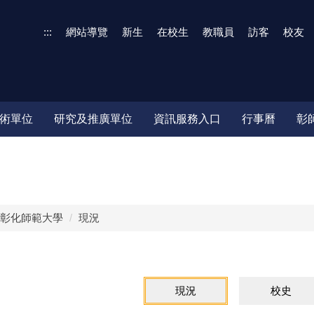
:::
網站導覽
新生
在校生
教職員
訪客
校友
術單位
研究及推廣單位
資訊服務入口
行事曆
彰
彰化師範大學
現況