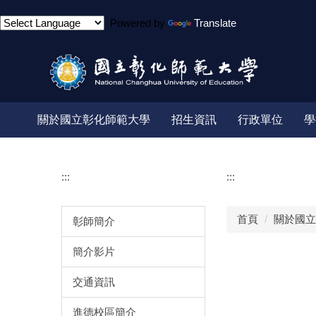
跳
Powered by
Translate
到
主
要
內
容
區
關於國立彰化師範大學
招生資訊
行政單位
學
:::
:::
首頁
關於國立
彰師簡介
簡介影片
交通資訊
進德校區簡介