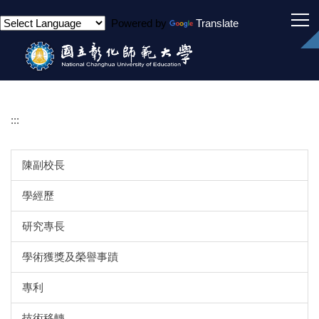
跳
Powered by
Translate
到
主
要
內
容
區
:::
陳副校長
學經歷
研究專長
學術獲獎及榮譽事蹟
專利
技術移轉