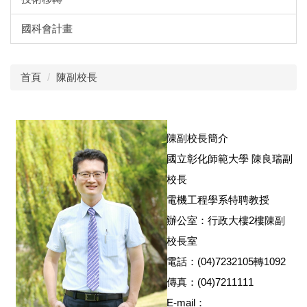
國科會計畫
首頁
陳副校長
陳副校長簡介
國立彰化師範大學 陳良瑞副
校長
電機工程學系特聘教授
辦公室：行政大樓2樓陳副
校長室
電話：(04)7232105轉1092
傳真：(04)7211111
E-mail：