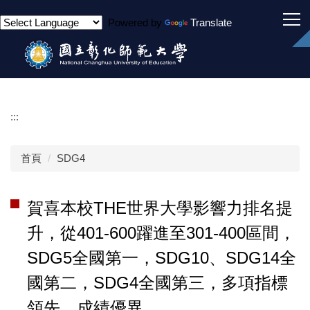
跳
Powered by
Translate
到
主
要
內
容
區
:::
首頁
SDG4
賀喜本校THE世界大學影響力排名提
升，從401-600躍進至301-400區間，
SDG5全國第一，SDG10、SDG14全
國第二，SDG4全國第三，多項指標
領先，成績優異