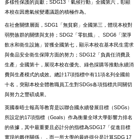
多樣性保護的貢獻；SDG13「氣候行動」全國第六，彰顯
本校在因應氣候變遷議題的積極作為。
在社會關懷層面，SDG1「無貧窮」全國第三，體現本校對
弱勢族群的關懷與支持；SDG2「零飢餓」、SDG6「潔淨
飲水和衛生設施」皆獲全國第七，顯示本校在基本民生需求
與食品安全衛生保障方面的努力；SDG12「負責任消費及
生產」全國第十，展現本校在優先、綠色採購等推動永續消
費與生產模式的成效。總計17項指標中有11項名列全國前
十名，突顯本校全體教職員工生對SDGs各項指標共同關切
與努力之豐碩成果。
英國泰晤士報高等教育是以聯合國永續發展目標（SDGs）
所設定的17項指標（Goals）作為衡量全球大學影響力排名
的依據，其中最重要且必計分的指標為SDG17「促進目標
實現的夥伴關係」，而一所大學的最終得分是計算SDG 17