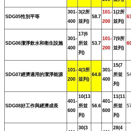
301-
3(2
所
101-
1(2
所
SDG05
性別平等
58.7
6
400
並列)
200
並列)
17(6
301-
101-
7(9
所
SDG06
潔淨飲水和衛生設施
所並
53.7
6
400
200
並列)
列)
15(7
101-
4(3
所
301-
SDG07
經濟適用的潔淨能源
64.8
所並
5
200
並列)
400
列)
10(13
11(11
401-
401-
SDG08
好工作與經濟成長
所並
56.6
所並
5
600
600
列)
列)
30(3
28(4