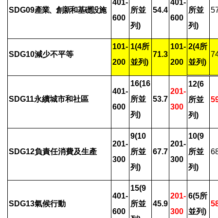
401-
401-
SDG09
產業、創新和基礎設施
所並
54.4
所並
5
600
600
列)
列)
101-
1(4
所
101-
2(4
所
SDG10
減少不平等
71.3
7
200
並列)
200
並列)
16(16
12(6
401-
201-
SDG11
永續城市和社區
所並
53.7
所並
5
600
300
列)
列)
9(10
10(9
201-
201-
SDG12
負責任消費及生產
所並
67.7
所並
6
300
300
列)
列)
15(9
401-
201-
6(5
所
SDG13
氣候行動
所並
45.9
5
600
300
並列)