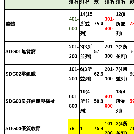
排名
排名
數
排名
排名
14(15
12(8
401-
301-
整體
所並
75.4
所並
7
600
400
列)
列)
201-
201-
3(3
所
3(2
所
SDG01
無貧窮
57
6
300
300
並列)
並列)
101-
6(3
所
201-
7(4
所
SDG02
零飢餓
62.6
6
200
並列)
300
並列)
19(4
13(4
601-
401-
SDG03
良好健康與福祉
所並
59.8
所並
5
800
600
列)
列)
101-
3(4
所
SDG04
優質教育
79
1
75.9
7
200
並列)