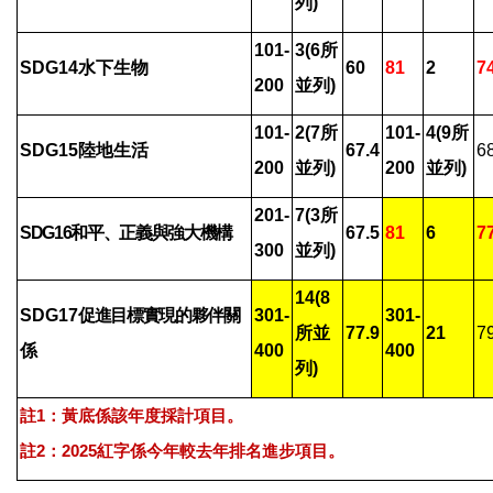
列)
101-
3(6
所
SDG14
水下生物
60
81
2
7
200
並列)
101-
2(7
所
101-
4(9
所
SDG15
陸地生活
67.4
6
200
並列)
200
並列)
201-
7(3
所
SDG16
和平、正義與強大機構
67.5
81
6
7
300
並列)
14(8
SDG17
促進目標實現的夥伴關
301-
301-
所並
77.9
21
7
係
400
400
列)
註1：黃底係該年度採計項目。
註2：2025紅字係今年較去年排名進步項目。