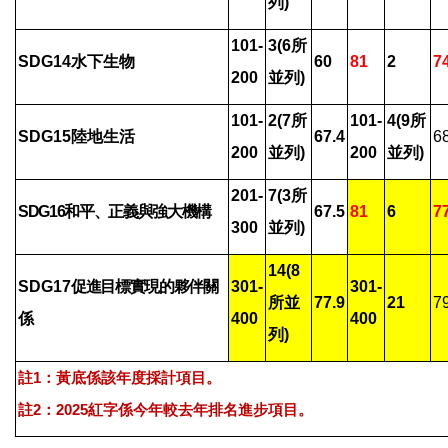
列)
101-
3(6
所
SDG14
水下生物
60
81
2
7
200
並列)
101-
2(7
所
101-
4(9
所
SDG15
陸地生活
67.4
6
200
並列)
200
並列)
201-
7(3
所
SDG16
和平、正義與強大機構
67.5
81
6
7
300
並列)
14(8
SDG17
促進目標實現的夥伴關
301-
301-
所並
77.9
21
7
係
400
400
列)
註1：黃底係該年度採計項目。
註2：2025紅字係今年較去年排名進步項目。