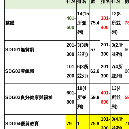
排名
排名
數
排名
排名
14(15
12(8
401-
301-
整體
所並
75.4
所並
7
600
400
列)
列)
201-
201-
3(3
所
3(2
所
SDG01
無貧窮
57
6
300
300
並列)
並列)
101-
6(3
所
201-
7(4
所
SDG02
零飢餓
62.6
6
200
並列)
300
並列)
19(4
13(4
601-
401-
SDG03
良好健康與福祉
所並
59.8
所並
5
800
600
列)
列)
101-
3(4
所
SDG04
優質教育
79
1
75.9
7
200
並列)