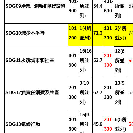
401-
401-
SDG09
產業、創新和基礎設施
所並
54.4
所並
5
600
600
列)
列)
101-
1(4
所
101-
2(4
所
SDG10
減少不平等
71.3
7
200
並列)
200
並列)
16(16
12(6
401-
201-
SDG11
永續城市和社區
所並
53.7
所並
5
600
300
列)
列)
9(10
10(9
201-
201-
SDG12
負責任消費及生產
所並
67.7
所並
6
300
300
列)
列)
15(9
401-
201-
6(5
所
SDG13
氣候行動
所並
45.9
5
600
300
並列)