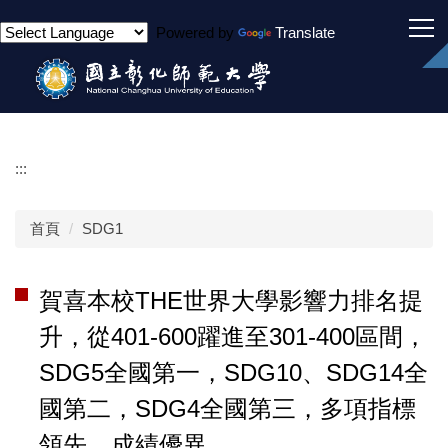
跳
Powered by
Translate
到
主
要
內
容
區
:::
首頁
SDG1
賀喜本校THE世界大學影響力排名提
升，從401-600躍進至301-400區間，
SDG5全國第一，SDG10、SDG14全
國第二，SDG4全國第三，多項指標
領先，成績優異