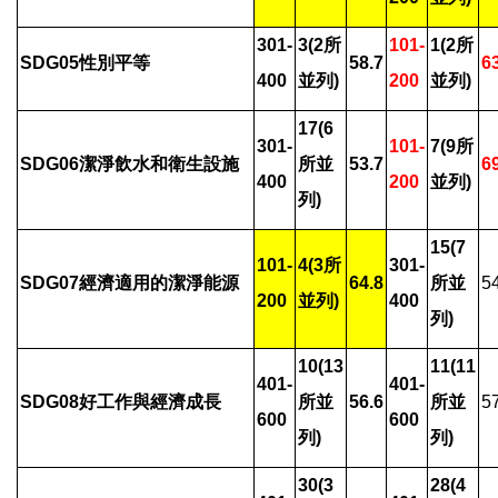
301-
3(2
所
101-
1(2
所
SDG05
性別平等
58.7
6
400
並列)
200
並列)
17(6
301-
101-
7(9
所
SDG06
潔淨飲水和衛生設施
所並
53.7
6
400
200
並列)
列)
15(7
101-
4(3
所
301-
SDG07
經濟適用的潔淨能源
64.8
所並
5
200
並列)
400
列)
10(13
11(11
401-
401-
SDG08
好工作與經濟成長
所並
56.6
所並
5
600
600
列)
列)
30(3
28(4