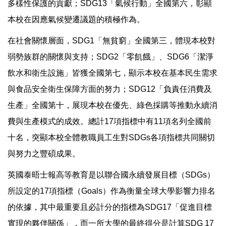
多樣性保護的貢獻；SDG13「氣候行動」全國第六，彰顯
本校在因應氣候變遷議題的積極作為。
在社會關懷層面，SDG1「無貧窮」全國第三，體現本校對
弱勢族群的關懷與支持；SDG2「零飢餓」、SDG6「潔淨
飲水和衛生設施」皆獲全國第七，顯示本校在基本民生需求
與食品安全衛生保障方面的努力；SDG12「負責任消費及
生產」全國第十，展現本校在優先、綠色採購等推動永續消
費與生產模式的成效。總計17項指標中有11項名列全國前
十名，突顯本校全體教職員工生對SDGs各項指標共同關切
與努力之豐碩成果。
英國泰晤士報高等教育是以聯合國永續發展目標（SDGs）
所設定的17項指標（Goals）作為衡量全球大學影響力排名
的依據，其中最重要且必計分的指標為SDG17「促進目標
實現的夥伴關係」，而一所大學的最終得分是計算SDG 17