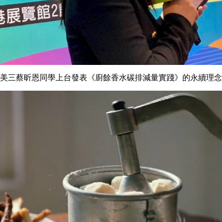
美三蔡昕恩同學上台發表《廚餘香水碳排減量實踐》的永續理念