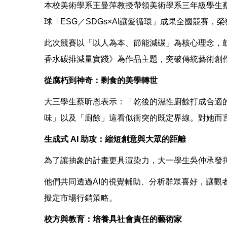
本校美術學系王曼萍教授帶領美術學系三年級學生蔡
球「ESG／SDGs×AI讓愛循環」成果全國競
此次競賽以「以人為本、節能減碳」為核心理念，鼓
香水碳排減量實踐》為作品主題，突破傳統藝術創
從腐朽到神奇：剩食的美學轉世
大三學生蔡昕恩表示：「乾後的濕性廚餘打成合適
味」以及「廚餘」這看似衝突的既定界線。對她而
生成式 AI 助攻：縮短創意與大眾的距離
為了讓抽象的計畫更具渲染力，大一學生吳仲承發揮
他們共同透過AI的視覺輔助、分析群眾喜好，讓觀
擬定市場行銷策略。
校方與教育：培養具社會責任的藝術家