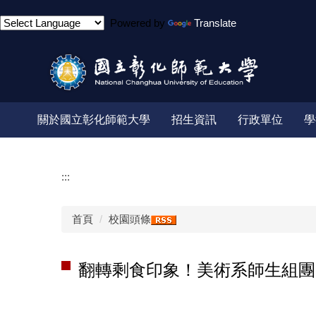
跳
Powered by
Translate
到
主
要
內
容
區
關於國立彰化師範大學
招生資訊
行政單位
學
:::
首頁
校園頭條
翻轉剩食印象！美術系師生組團勇奪