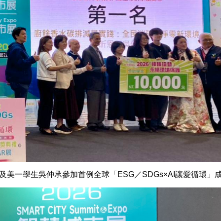
美一學生吳仲承參加首例全球「ESG／SDGs×AI讓愛循環