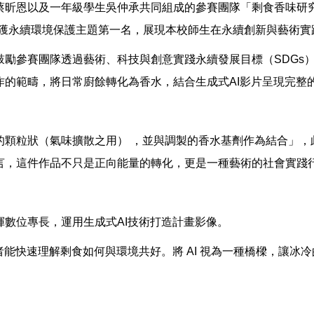
昕恩以及一年級學生吳仲承共同組成的參賽團隊「剩食香味研究所
賽，榮獲永續環境保護主題第一名，展現本校師生在永續創新與藝術
勵參賽團隊透過藝術、科技與創意實踐永續發展目標（SDGs）
作的範疇，將日常廚餘轉化為香水，結合生成式AI影片呈現完整
的顆粒狀（氣味擴散之用） ，並與調製的香水基劑作為結合」，
言，這件作品不只是正向能量的轉化，更是一種藝術的社會實踐行
數位專長，運用生成式AI技術打造計畫影像。
者能快速理解剩食如何與環境共好。將 AI 視為一種橋樑，讓冰