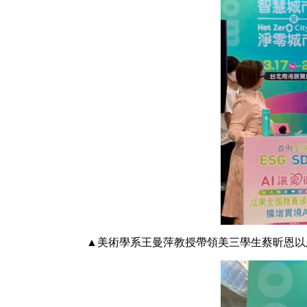
▲美術學系王曼萍教授帶領美三學生蔡昕恩以及