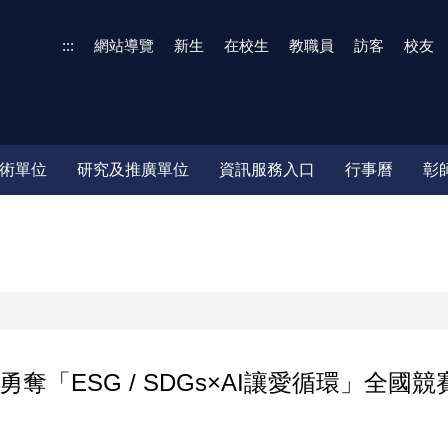
:::
網站導覽
新生
在校生
教職員
訪客
校友
術單位
研究及推廣單位
資訊服務入口
行事曆
彰
「ESG / SDGs×AI讓愛循環」全國