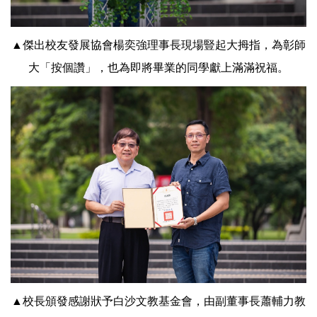
▲傑出校友發展協會楊奕強理事長現場豎起大拇指，為彰師
大「按個讚」，也為即將畢業的同學獻上滿滿祝福。
▲校長頒發感謝狀予白沙文教基金會，由副董事長蕭輔力教