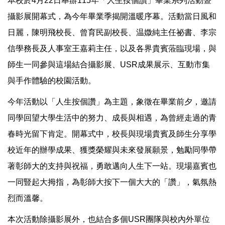
本校於4月22日舉辦115年「人生按個讚」畢業系列活動暨
攝影展開幕式，為今年畢業季揭開溫暖序幕。活動當日風和
日麗，陳明飛校長、曾育民副校長、温媺純主任祕書、李宗
信學務長及人事室王嘉莉主任，以及各界貴賓蒞臨現場，與
師生一同參與這場結合攝影展、USR成果展示、互動市集
與手作體驗的校園活動。
今年活動以「人生按個讚」為主題，象徵在畢業前夕，邀請
同學回望大學生活中的努力、成長與相遇，為曾經走過的青
春時光留下肯定。開幕式中，校長與現場貴賓及師生分享學
校近年的辦學成果、獲獎榮耀與未來發展願景，勉勵同學帶
著彰師大的支持與祝福，勇敢邁向人生下一站。現場嘉賓也
一同豎起大拇指，為彰師大按下一個大大的「讚」，氣氛熱
烈而溫馨。
本次活動除攝影展外，也結合多個USR團隊與校內外單位