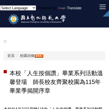
跳
Powered by
Translate
到
主
要
內
容
區
:::
首頁
校園頭條
本校「人生按個讚」畢業系列活動溫
馨登場 師長校友齊聚校園為115年
畢業季揭開序章