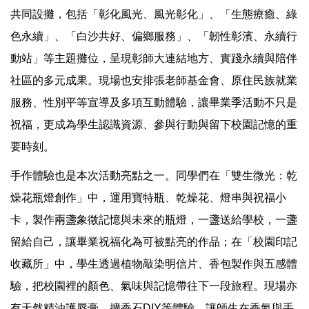
共同設攤，包括「彰化風光、風光彰化」、「生態療癒、綠
色永續」、「白沙共好、偏鄉服務」、「韌性彰濱、永續行
動站」等主題攤位，呈現彰師大連結地方、實踐永續與陪伴
社區的多元成果。現場也安排張老師基金會、原住民族就業
服務、性別平等宣導及多項互動體驗，讓畢業季活動不只是
祝福，更成為學生認識資源、參與行動與留下校園記憶的重
要時刻。
手作體驗也是本次活動亮點之一。同學們在「雙生微光：乾
燥花瓶燈創作」中，運用寶特瓶、乾燥花、燈串與祝福小
卡，製作兩盞象徵記憶與未來的瓶燈，一盞送給學校，一盞
留給自己，讓畢業祝福化為可被點亮的作品；在「校園印記
收藏所」中，學生透過植物敲染明信片、香包製作與五感體
驗，把校園裡的顏色、氣味與記憶帶往下一段旅程。現場亦
有天然精油護唇膏、擴香石DIY等體驗，讓師生在香氣與手