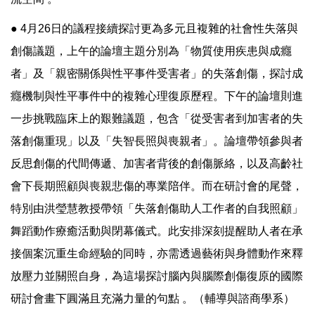
● 4月26日的議程接續探討更為多元且複雜的社會性失落與
創傷議題，上午的論壇主題分別為「物質使用疾患與成癮
者」及「親密關係與性平事件受害者」的失落創傷，探討成
癮機制與性平事件中的複雜心理復原歷程。下午的論壇則進
一步挑戰臨床上的艱難議題，包含「從受害者到加害者的失
落創傷重現」以及「失智長照與喪親者」。論壇帶領參與者
反思創傷的代間傳遞、加害者背後的創傷脈絡，以及高齡社
會下長期照顧與喪親悲傷的專業陪伴。而在研討會的尾聲，
特別由洪瑩慧教授帶領「失落創傷助人工作者的自我照顧」
舞蹈動作療癒活動與閉幕儀式。此安排深刻提醒助人者在承
接個案沉重生命經驗的同時，亦需透過藝術與身體動作來釋
放壓力並關照自身，為這場探討腦內與腦際創傷復原的國際
研討會畫下圓滿且充滿力量的句點 。（輔導與諮商學系）