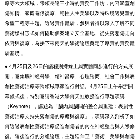
療等六大領域，帶領長達三小時的實務工作坊，內容涵蓋創
傷知情、家庭關係復原、韌性人生美學以及特殊境遇兒童的
希望工程等主題。透過實作體驗，參與者得以深入了解不同
藝術媒材形式如何協助個案建立安全基地、從失落悲傷走向
依附與復原，為接下來兩天的學術論壇奠定了厚實的實務體
驗基礎 。
● 4月25日及26日的議程則採線上與實體同步進行的方式展
開，邀集腦神經科學、精神醫療、心理諮商、社會工作與表
創性藝術治療等跨領域專家進行對話。4月25日上午舉辦開
幕儀式後，特別邀請香港大學何天虹教授進行專題演講
（Keynote），講題為「腦內與腦間的整合與重建：表創性
藝術治療支持失落創傷的療癒與復原」，演講深入剖析了如
何透過表創性藝術治療促進創傷者的內在神經整合與人際修
復。隨後進行的分組論壇，主題延伸至「藝術、美學與創傷