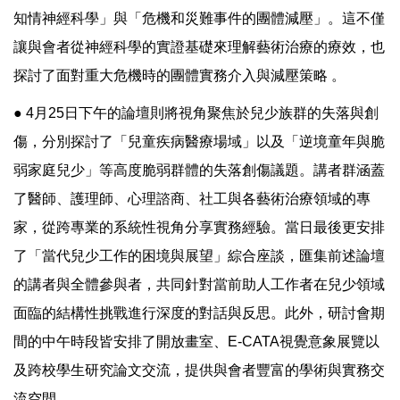
知情神經科學」與「危機和災難事件的團體減壓」。這不僅
讓與會者從神經科學的實證基礎來理解藝術治療的療效，也
探討了面對重大危機時的團體實務介入與減壓策略 。
● 4月25日下午的論壇則將視角聚焦於兒少族群的失落與創
傷，分別探討了「兒童疾病醫療場域」以及「逆境童年與脆
弱家庭兒少」等高度脆弱群體的失落創傷議題。講者群涵蓋
了醫師、護理師、心理諮商、社工與各藝術治療領域的專
家，從跨專業的系統性視角分享實務經驗。當日最後更安排
了「當代兒少工作的困境與展望」綜合座談，匯集前述論壇
的講者與全體參與者，共同針對當前助人工作者在兒少領域
面臨的結構性挑戰進行深度的對話與反思。此外，研討會期
間的中午時段皆安排了開放畫室、E-CATA視覺意象展覽以
及跨校學生研究論文交流，提供與會者豐富的學術與實務交
流空間 。