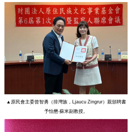
▲原民會主委曾智勇（排灣族，Ljaucu Zingrur）親頒聘書
予怡懋‧蘇米副教授。