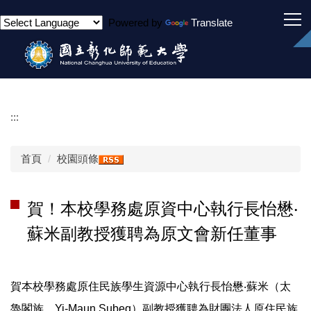
跳
Powered by
Translate
到
主
要
內
容
區
:::
首頁
校園頭條
賀！本校學務處原資中心執行長怡懋‧
蘇米副教授獲聘為原文會新任董事
賀本校學務處原住民族學生資源中心執行長怡懋‧蘇米（太
魯閣族，Yi-Maun Subeq）副教授獲聘為財團法人原住民族