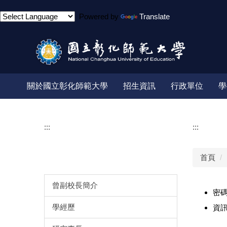
跳
Powered by
Translate
到
主
要
內
容
區
關於國立彰化師範大學
招生資訊
行政單位
學
:::
:::
首頁
曾副校長簡介
密
學經歷
資