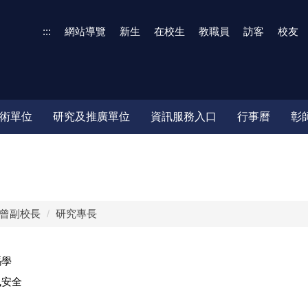
:::
網站導覽
新生
在校生
教職員
訪客
校友
術單位
研究及推廣單位
資訊服務入口
行事曆
彰
曾副校長
研究專長
碼學
訊安全