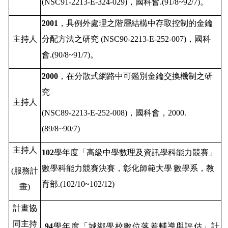
(NSC91-2213-E-324-029)
，國科會
.(91/8~92/7)
。
2001
，具例外處理之階層結構中存取控制的金鑰
主持人
分配方法之研究
(NSC90-2213-E-252-007)
，國科
會
.(90/8~91/7)
。
2000
，在分散式網路中可鑑別金鑰交換機制之研
究
主持人
(NSC89-2213-E-252-008)
，國科會，
2000.
(89/8~90/7)
主持人
102
學年度「
高級中學數理及資訊學科能力競賽」
數學科能力競賽決賽，彰化師範大學
數學系
，教
(
服務計
育部
.(102/10~102/12)
畫
)
計畫協
同主持
94
學年度「
城鄉學校數位落差輔導與評估」計