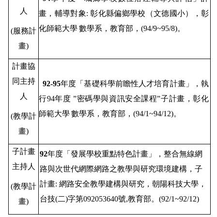
人
畫，輔導對象
:
彰化縣偏鄉學校（文德國小），彰
化師範大學
數學系
，教育部，
(94/9~95/8)
。
(
服務計
畫
)
計畫協
同主持
92-95
年度「
基礎科學前瞻性人才培育計畫」，執
人
行
94
年度
”
密碼學與資訊安全
課程
”
子計畫，彰化
師範大學
數學系
，教育部，
(94/1~94/12)
。
(
教學計
畫
)
子計畫
92
年度「發展學校重點特色計畫」，
整合無線網
主持人
路與次世代網際網路之教學與研究環境建構，子
計畫
:
網路安全教學建構與研究
，朝陽科技大學，
(
教學計
台技
(
二
)
字第
092053640
號
,
教育部。
(92/1~92/12)
畫
)