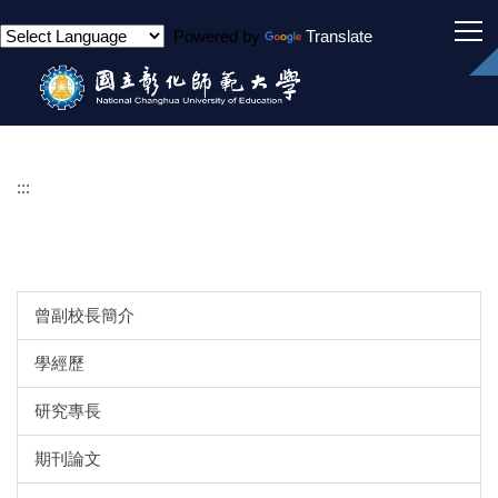
跳
Powered by
Translate
到
主
要
內
容
區
:::
曾副校長簡介
學經歷
研究專長
期刊論文